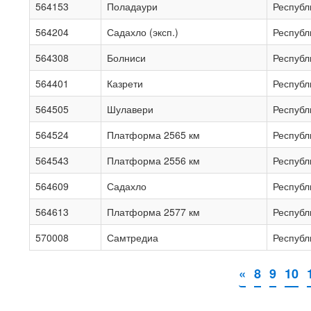
564153
Поладаури
Республ
564204
Садахло (эксп.)
Республ
564308
Болниси
Республ
564401
Казрети
Республ
564505
Шулавери
Республ
564524
Платформа 2565 км
Республ
564543
Платформа 2556 км
Республ
564609
Садахло
Республ
564613
Платформа 2577 км
Республ
570008
Самтредиа
Республ
«
8
9
10