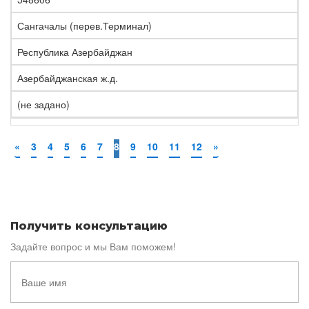
Сангачалы (перев.Терминал)
Республика Азербайджан
Азербайджанская ж.д.
(не задано)
«
3
4
5
6
7
8
9
10
11
12
»
Получить консультацию
Задайте вопрос и мы Вам поможем!