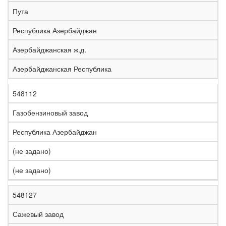
е
Пута
л
е
Республика Азербайджан
з
н
Азербайджанская ж.д.
Н
а
а
я
Азербайджанская Республика
з
С
д
Р
в
т
о
е
а
р
р
г
548112
К
н
а
о
и
о
и
н
г
о
Газобензиновый завод
д
е
а
а
н
Республика Азербайджан
(не задано)
(не задано)
548127
Сажевый завод