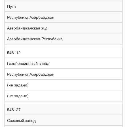
е
Пута
л
е
Республика Азербайджан
з
н
Азербайджанская ж.д.
Н
а
а
я
Азербайджанская Республика
з
С
д
Р
в
т
о
е
а
р
р
г
548112
К
н
а
о
и
о
и
н
г
о
Газобензиновый завод
д
е
а
а
н
Республика Азербайджан
(не задано)
(не задано)
548127
Сажевый завод