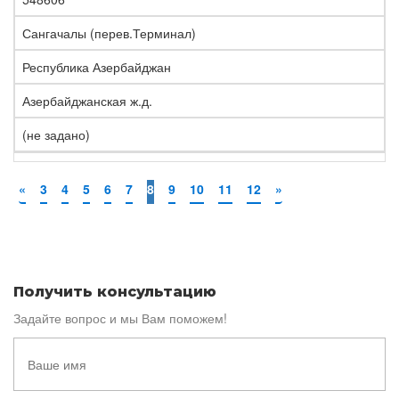
Сангачалы (перев.Терминал)
Республика Азербайджан
Азербайджанская ж.д.
(не задано)
«
3
4
5
6
7
8
9
10
11
12
»
Получить консультацию
Задайте вопрос и мы Вам поможем!