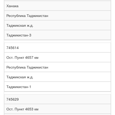
е
Ханака
л
е
Республика Таджикистан
з
н
Таджикская ж.д.
Н
а
а
я
Таджикистан-3
з
С
д
Р
в
т
о
е
а
р
р
г
745614
К
н
а
о
и
о
и
н
г
о
Ост. Пункт 4657 км
д
е
а
а
н
Республика Таджикистан
Таджикская ж.д.
Таджикистан-1
745629
Ост. Пункт 4653 км