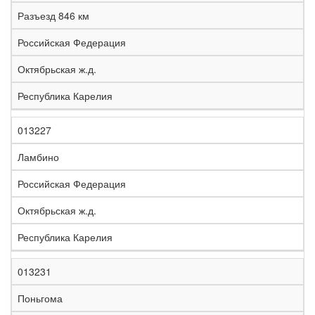
е
Разъезд 846 км
л
е
Российская Федерация
з
н
Октябрьская ж.д.
Н
а
а
я
Республика Карелия
з
С
д
Р
в
т
о
е
а
р
р
г
013227
К
н
а
о
и
о
и
н
г
о
Ламбино
д
е
а
а
н
Российская Федерация
Октябрьская ж.д.
Республика Карелия
013231
Поньгома