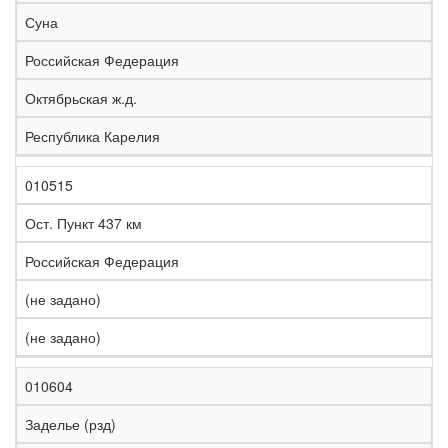
е
Суна
л
е
Российская Федерация
з
н
Октябрьская ж.д.
Н
а
а
я
Республика Карелия
з
С
д
Р
в
т
о
е
а
р
р
г
010515
К
н
а
о
и
о
и
н
г
о
Ост. Пункт 437 км
д
е
а
а
н
Российская Федерация
(не задано)
(не задано)
010604
Заделье (рзд)