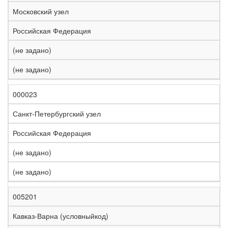
е
Московский узел
л
е
Российская Федерация
з
н
(не задано)
Н
а
а
я
(не задано)
з
С
д
Р
в
т
о
е
а
р
р
г
000023
К
н
а
о
и
о
и
н
г
о
Санкт-Петербургский узел
д
е
а
а
н
Российская Федерация
(не задано)
(не задано)
005201
Кавказ-Варна (условныйкод)