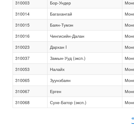
310003
Бор-Ундер
Мон
310014
Багахангай
Мон
310015
Баян-Тумэн
Мон
310016
Чингисийн-Далан
Мон
310023
Дархан I
Мон
310037
Замын-Ууд (эксп.)
Мон
310053
Налайх
Мон
310065
Зуунэбаян
Мон
310067
Ерген
Мон
310068
Сухе-Батор (эксп.)
Мон