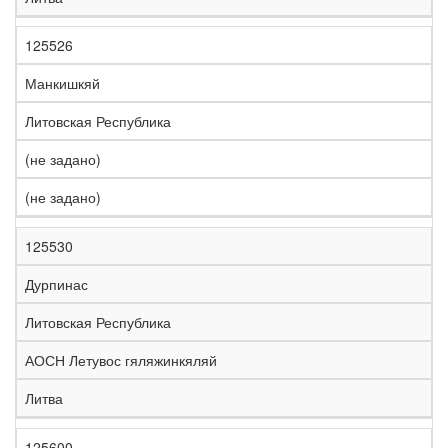
125526
Манкишкяй
Литовская Республика
(не задано)
(не задано)
125530
Дурпинас
Литовская Республика
АОСН Летувос гяляжинкяляй
Литва
125600