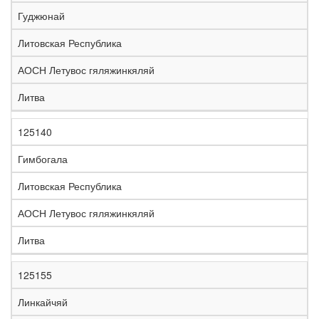
е
Гуджюнай
л
е
Литовская Республика
з
н
АОСН Летувос гяляжинкяляй
Н
а
а
я
Литва
з
С
д
Р
в
т
о
е
а
р
р
г
125140
К
н
а
о
и
о
и
н
г
о
Гимбогала
д
е
а
а
н
Литовская Республика
АОСН Летувос гяляжинкяляй
Литва
125155
Линкайчяй