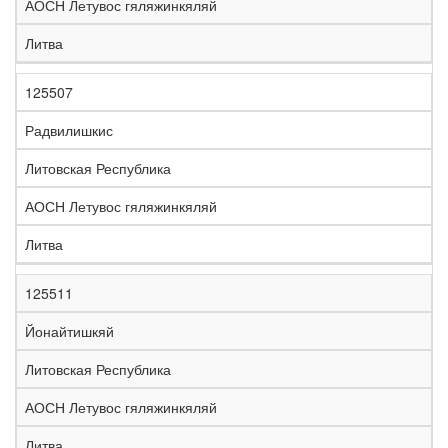
АОСН Летувос гяляжинкяляй
Литва
125507
Радвилишкис
Литовская Республика
АОСН Летувос гяляжинкяляй
Литва
125511
Йонайтишкяй
Литовская Республика
АОСН Летувос гяляжинкяляй
Литва