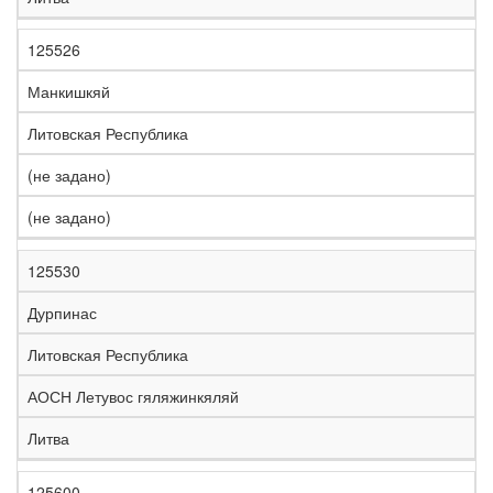
125526
Манкишкяй
Литовская Республика
(не задано)
(не задано)
125530
Дурпинас
Литовская Республика
АОСН Летувос гяляжинкяляй
Литва
125600