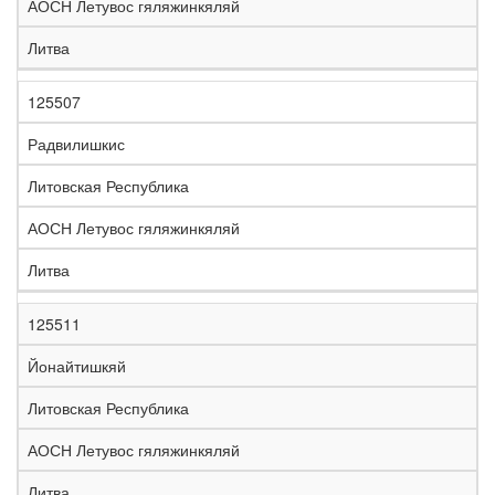
АОСН Летувос гяляжинкяляй
Литва
125507
Радвилишкис
Литовская Республика
АОСН Летувос гяляжинкяляй
Литва
125511
Йонайтишкяй
Литовская Республика
АОСН Летувос гяляжинкяляй
Литва