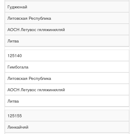
е
Гуджюнай
л
е
Литовская Республика
з
н
АОСН Летувос гяляжинкяляй
Н
а
а
я
Литва
з
С
д
Р
в
т
о
е
а
р
р
г
125140
К
н
а
о
и
о
и
н
г
о
Гимбогала
д
е
а
а
н
Литовская Республика
АОСН Летувос гяляжинкяляй
Литва
125155
Линкайчяй