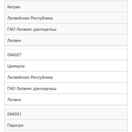
е
Кегумс
л
е
Латвийская Республика
з
н
ГАО Латвияс дзелзцельш
Н
а
а
я
Латвия
з
С
д
Р
в
т
о
е
а
р
р
г
094027
К
н
а
о
и
о
и
н
г
о
Циемупе
д
е
а
а
н
Латвийская Республика
ГАО Латвияс дзелзцельш
Латвия
094031
Парогре