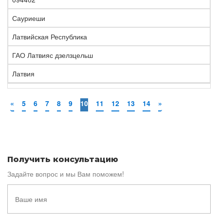
Сауриеши
Латвийская Республика
ГАО Латвияс дзелзцельш
Латвия
«
5
6
7
8
9
10
11
12
13
14
»
Получить консультацию
Задайте вопрос и мы Вам поможем!