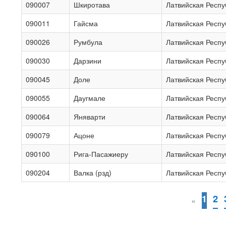
090007
Шкиротава
Латвийская Респу
090011
Гайсма
Латвийская Респу
090026
Румбула
Латвийская Респу
090030
Дарзини
Латвийская Респу
090045
Доле
Латвийская Респу
090055
Даугмале
Латвийская Респу
090064
Яняварти
Латвийская Респу
090079
Ацоне
Латвийская Респу
090100
Рига-Пасажиеру
Латвийская Респу
090204
Валка (рзд)
Латвийская Респу
1
2
«