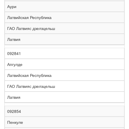
е
Аури
л
е
Латвийская Республика
з
н
ГАО Латвияс дзелзцельш
Н
а
а
я
Латвия
з
С
д
Р
в
т
о
е
а
р
р
г
092841
К
н
а
о
и
о
и
н
г
о
Апгулде
д
е
а
а
н
Латвийская Республика
ГАО Латвияс дзелзцельш
Латвия
092854
Пенкуле