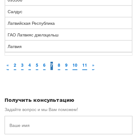
Салдус
Латвийская Республика
ГАО Латвияс дзелзцельш
Латвия
«
2
3
4
5
6
7
8
9
10
11
»
Получить консультацию
Задайте вопрос и мы Вам поможем!