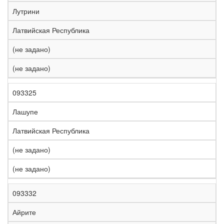
е
Лутрини
л
е
Латвийская Республика
з
н
(не задано)
Н
а
а
я
(не задано)
з
С
д
Р
в
т
о
е
а
р
р
г
093325
К
н
а
о
и
о
и
н
г
о
Лашупе
д
е
а
а
н
Латвийская Республика
(не задано)
(не задано)
093332
Айрите