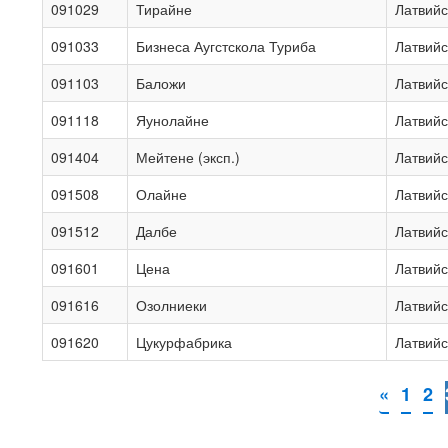
091029
Тирайне
Латвийс
091033
Бизнеса Аугстскола Туриба
Латвийс
091103
Баложи
Латвийс
091118
Яунолайне
Латвийс
091404
Мейтене (эксп.)
Латвийс
091508
Олайне
Латвийс
091512
Далбе
Латвийс
091601
Цена
Латвийс
091616
Озолниеки
Латвийс
091620
Цукурфабрика
Латвийс
«
1
2