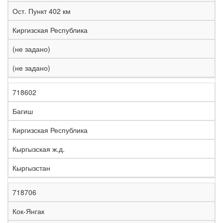
е
Ост. Пункт 402 км
л
е
Киргизская Республика
з
н
(не задано)
Н
а
а
я
(не задано)
з
С
д
Р
в
т
о
е
а
р
р
г
718602
К
н
а
о
и
о
и
н
г
о
Багиш
д
е
а
а
н
Киргизская Республика
Кыргызская ж.д.
Кыргызстан
718706
Кок-Янгак