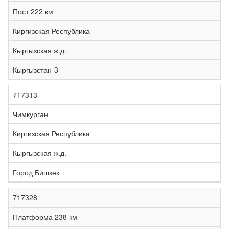
е
Пост 222 км
л
е
Киргизская Республика
з
н
Кыргызская ж.д.
Н
а
а
я
Кыргызстан-3
з
С
д
Р
в
т
о
е
а
р
р
г
717313
К
н
а
о
и
о
и
н
г
о
Чимкурган
д
е
а
а
н
Киргизская Республика
Кыргызская ж.д.
Город Бишкек
717328
Платформа 238 км