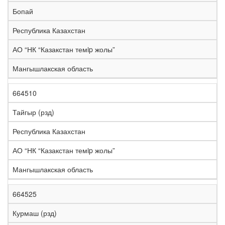
е
Бопай
л
е
Республика Казахстан
з
н
АО “НК “Казакстан темip жолы”
Н
а
а
я
Мангышлакская область
з
С
д
Р
в
т
о
е
а
р
р
г
664510
К
н
а
о
и
о
и
н
г
о
Тайгыр (рзд)
д
е
а
а
н
Республика Казахстан
АО “НК “Казакстан темip жолы”
Мангышлакская область
664525
Курмаш (рзд)