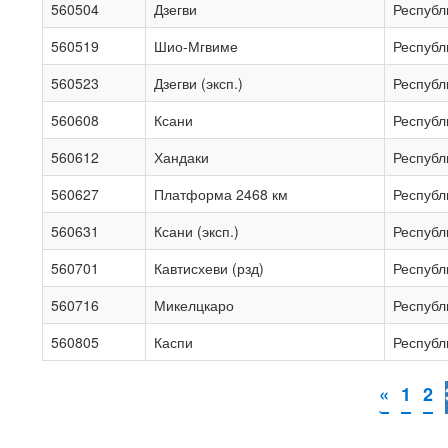
560504
Дзегви
Республ
560519
Шио-Мгвиме
Республ
560523
Дзегви (эксп.)
Республ
560608
Ксани
Республ
560612
Хандаки
Республ
560627
Платформа 2468 км
Республ
560631
Ксани (эксп.)
Республ
560701
Кавтисхеви (рзд)
Республ
560716
Микелцкаро
Республ
560805
Каспи
Республ
«
1
2