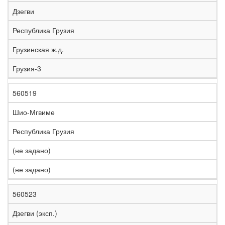
е
Дзегви
л
е
Республика Грузия
з
н
Грузинская ж.д.
Н
а
а
я
Грузия-3
з
С
д
Р
в
т
о
е
а
р
р
г
560519
К
н
а
о
и
о
и
н
г
о
Шио-Мгвиме
д
е
а
а
н
Республика Грузия
(не задано)
(не задано)
560523
Дзегви (эксп.)