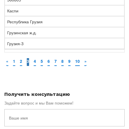
Каспи
Республика Грузия
Грузинская ж.д.
Грузия-3
«
1
2
3
4
5
6
7
8
9
10
»
Получить консультацию
Задайте вопрос и мы Вам поможем!