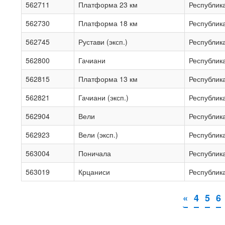
562711
Платформа 23 км
Республик
562730
Платформа 18 км
Республик
562745
Рустави (эксп.)
Республик
562800
Гачиани
Республик
562815
Платформа 13 км
Республик
562821
Гачиани (эксп.)
Республик
562904
Вели
Республик
562923
Вели (эксп.)
Республик
563004
Поничала
Республик
563019
Крцаниси
Республик
«
4
5
6