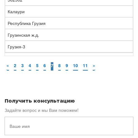
Калаури
Республика Грузия
Грузинская ж.д.
Грузия-3
«
2
3
4
5
6
7
8
9
10
11
»
Получить консультацию
Задайте вопрос и мы Вам поможем!