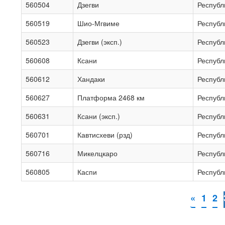
560504
Дзегви
Республ
560519
Шио-Мгвиме
Республ
560523
Дзегви (эксп.)
Республ
560608
Ксани
Республ
560612
Хандаки
Республ
560627
Платформа 2468 км
Республ
560631
Ксани (эксп.)
Республ
560701
Кавтисхеви (рзд)
Республ
560716
Микелцкаро
Республ
560805
Каспи
Республ
«
1
2