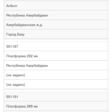
е
Агбент
л
е
Республика Азербайджан
з
н
Азербайджанская ж.д.
Н
а
а
я
Город Баку
з
С
д
Р
в
т
о
е
а
р
р
г
551187
К
н
а
о
и
о
и
н
г
о
Платформа 292 км
д
е
а
а
н
Республика Азербайджан
(не задано)
(не задано)
551191
Платформа 288 км