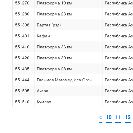
551276
Платформа 19 км
Республика А
551280
Платформа 23 км
Республика А
551308
Бартаз (рзд)
Республика А
551401
Кафан
Республика А
551416
Платформа 36 км
Республика А
551420
Платформа 30 км
Республика А
551435
Платформа 28 км
Республика А
551444
Гасымов Магомед Иса Оглы
Республика А
551505
Акара
Республика А
551510
Кумлах
Республика А
«
10
11
12