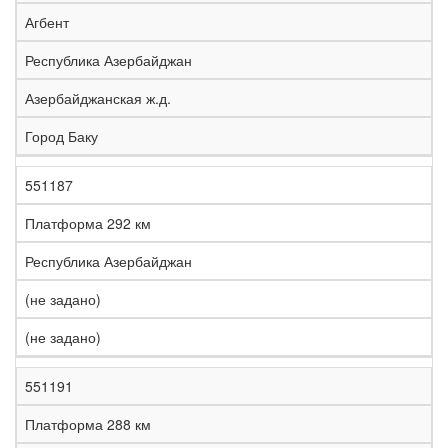
е
Агбент
л
е
Республика Азербайджан
з
н
Азербайджанская ж.д.
Н
а
а
я
Город Баку
з
С
д
Р
в
т
о
е
а
р
р
г
551187
К
н
а
о
и
о
и
н
г
о
Платформа 292 км
д
е
а
а
н
Республика Азербайджан
(не задано)
(не задано)
551191
Платформа 288 км